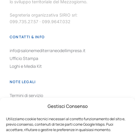
lo sviluppo territoriale del Mezzogiorno.
Segreteria organizzativa SIRIO srl:
099.735.27.57 · 099.9647.032
CONTATTI & INFO
info@salonemediterraneodellimpresa.it
Ufficio Stampa
Loghi e Media Kit
NOTE LEGALI
Termini di servizio
Privacy Policy
Gestisci Consenso
Cookie Policy
GDPR
Utilizziamo cookie tecnici necessari al corretto funzionamento del sito e,
previo consenso, contenuti di terze parti come Google Maps. Puoi
Gestisci cookie
accettare, rifiutare o gestire le preferenze in qualsiasi momento.