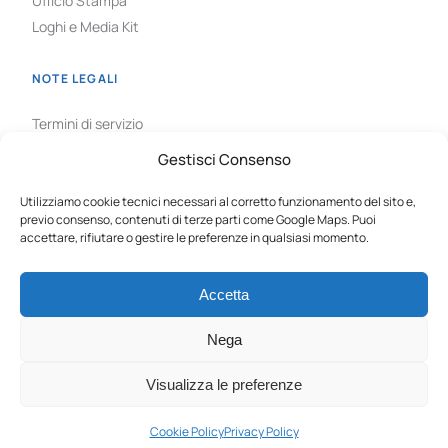
Ufficio Stampa
Loghi e Media Kit
NOTE LEGALI
Termini di servizio
Privacy Policy
Gestisci Consenso
Cookie Policy
GDPR
Utilizziamo cookie tecnici necessari al corretto funzionamento del sito e,
previo consenso, contenuti di terze parti come Google Maps. Puoi
Gestisci cookie
accettare, rifiutare o gestire le preferenze in qualsiasi momento.
Accetta
Nega
© 2026 Confcommercio - Imprese per l'Italia Provincia di
Taranto | C.F. 80007830732 | Tutti i diritti riservati | Fatto con
Visualizza le preferenze
il
da
Consolidati
.
Cookie Policy
Privacy Policy